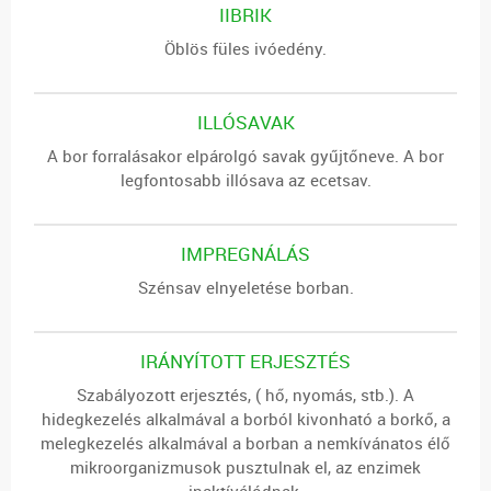
IIBRIK
Öblös füles ivóedény.
ILLÓSAVAK
A bor forralásakor elpárolgó savak gyűjtőneve. A bor
legfontosabb illósava az ecetsav.
IMPREGNÁLÁS
Szénsav elnyeletése borban.
IRÁNYÍTOTT ERJESZTÉS
Szabályozott erjesztés, ( hő, nyomás, stb.). A
hidegkezelés alkalmával a borból kivonható a borkő, a
melegkezelés alkalmával a borban a nemkívánatos élő
mikroorganizmusok pusztulnak el, az enzimek