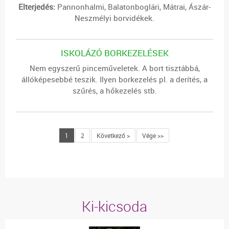
Elterjedés:
Pannonhalmi, Balatonboglári, Mátrai, Ászár-
Neszmélyi borvidékek.
ISKOLÁZÓ BORKEZELÉSEK
Nem egyszerű pinceműveletek. A bort tisztábbá,
állóképesebbé teszik. Ilyen borkezelés pl. a derítés, a
szűrés, a hőkezelés stb.
1
2
Következő >
Vége >>
Ki-kicsoda