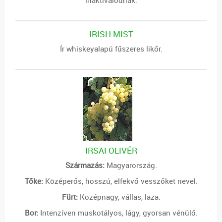
inaktíválódnak.
IRISH MIST
Ír whiskeyalapú fűszeres likőr.
IRSAI OLIVÉR
Származás:
Magyarország.
Tőke:
Középerős, hosszú, elfekvő vesszőket nevel.
Fürt:
Középnagy, vállas, laza.
Bor:
Intenzíven muskotályos, lágy, gyorsan vénülő.