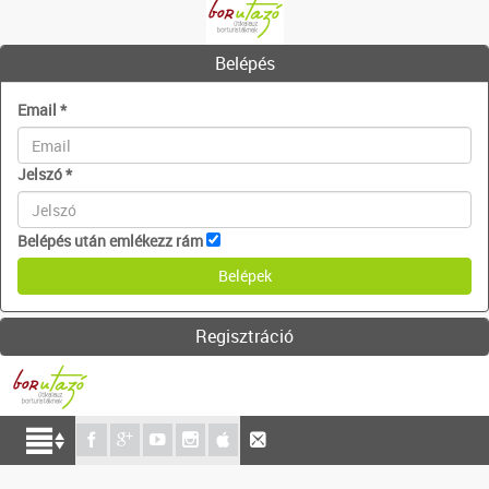
Belépés
Email
*
Jelszó
*
Belépés után emlékezz rám
Regisztráció