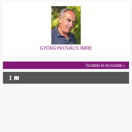
GYÖRGYKOVÁCS IMRE
További ki-kicsodák »