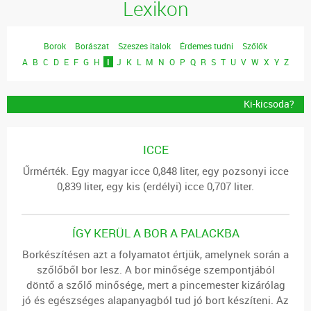
Lexikon
Borok
Borászat
Szeszes italok
Érdemes tudni
Szőlők
A
B
C
D
E
F
G
H
I
J
K
L
M
N
O
P
Q
R
S
T
U
V
W
X
Y
Z
Ki-kicsoda?
ICCE
Űrmérték. Egy magyar icce 0,848 liter, egy pozsonyi icce
0,839 liter, egy kis (erdélyi) icce 0,707 liter.
ÍGY KERÜL A BOR A PALACKBA
Borkészítésen azt a folyamatot értjük, amelynek során a
szőlőből bor lesz. A bor minősége szempontjából
döntő a szőlő minősége, mert a pincemester kizárólag
jó és egészséges alapanyagból tud jó bort készíteni. Az