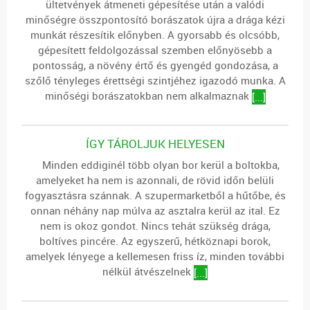
ültetvények átmeneti gépesítése után a valódi
minőségre összpontosító borászatok újra a drága kézi
munkát részesítik előnyben. A gyorsabb és olcsóbb,
gépesített feldolgozással szemben előnyösebb a
pontosság, a növény értő és gyengéd gondozása, a
szőlő tényleges érettségi szintjéhez igazodó munka. A
minőségi borászatokban nem alkalmaznak
[...]
ÍGY TÁROLJUK HELYESEN
Minden eddiginél több olyan bor kerül a boltokba,
amelyeket ha nem is azonnali, de rövid időn belüli
fogyasztásra szánnak. A szupermarketből a hűtőbe, és
onnan néhány nap múlva az asztalra kerül az ital. Ez
nem is okoz gondot. Nincs tehát szükség drága,
boltíves pincére. Az egyszerű, hétköznapi borok,
amelyek lényege a kellemesen friss íz, minden további
nélkül átvészelnek
[...]