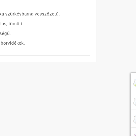
tka szürkésbarna vesszőzetű.
las, tömött.
őségű.
 borvidékek.