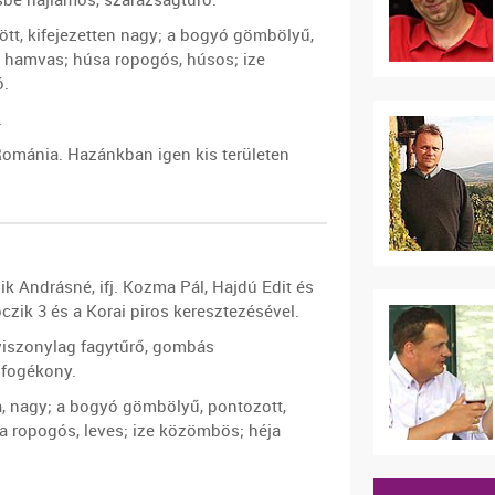
tt, kifejezetten nagy; a bogyó gömbölyű,
t, hamvas; húsa ropogós, húsos; ize
ó.
.
Románia. Hazánkban igen kis területen
k Andrásné, ifj. Kozma Pál, Hajdú Edit és
oczik 3 és a Korai piros keresztezésével.
 viszonylag fagytűrő, gombás
fogékony.
a, nagy; a bogyó gömbölyű, pontozott,
a ropogós, leves; ize közömbös; héja