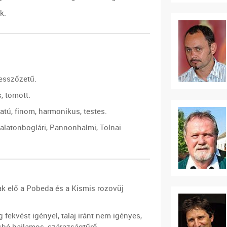
k.
esszőzetű.
, tömött.
atú, finom, harmonikus, testes.
alatonboglári, Pannonhalmi, Tolnai
ak elő a Pobeda és a Kismis rozovüj
 fekvést igényel, talaj iránt nem igényes,
sbé hajlamos, szárazságtűrő.