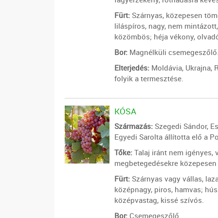
Fürt:
Szárnyas, közepesen tömö
liláspíros, nagy, nem mintázot
közömbös; héja vékony, olvad
Bor:
Magnélküli csemegeszőlő
Elterjedés:
Moldávia, Ukrajna, 
folyik a termesztése.
KÓSA
Származás:
Szegedi Sándor, Esi
Egyedi Sarolta állította elő a P
Tőke:
Talaj iránt nem igényes,
megbetegedésekre közepesen 
Fürt:
Szárnyas vagy vállas, laz
középnagy, piros, hamvas; hús
középvastag, kissé szívós.
Bor:
Csemegeszőlő.