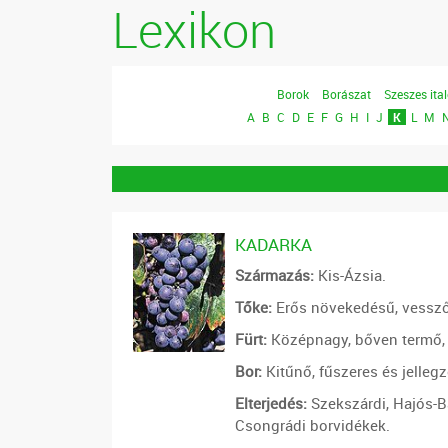
Lexikon
Borok
Borászat
Szeszes ita
A
B
C
D
E
F
G
H
I
J
K
L
M
KADARKA
Származás:
Kis-Ázsia.
Tőke:
Erős növekedésű, vessző
Fürt:
Középnagy, bőven termő,
Bor:
Kitűnő, fűszeres és jelleg
Elterjedés:
Szekszárdi, Hajós-Ba
Csongrádi borvidékek.