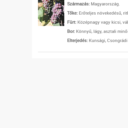
Származás:
Magyarország.
Tőke:
Erőteljes növekedésű, ri
Fürt:
Középnagy vagy kicsi, vál
Bor:
Könnyű, lágy, asztali min
Elterjedés:
Kunsági, Csongrádi