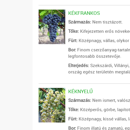
KÉKFRANKOS
Származás:
Nem tisztázott.
Tőke:
Kifejezetten erős növeke
Fürt:
Középnagy, vállas, olykor
Bor:
Finom cserzőanyag-tartalmú
legfontosabb összetevője.
Elterjedés:
Szekszárdi, Villányi,
ország egész területén megtalá
KÉKNYELŰ
Származás:
Nem ismert, valós
Tőke:
Középerős, görbe, lapíto
Fürt:
Középnagy, kissé vállas, l
Bor:
Finom illatú és zamatú, e