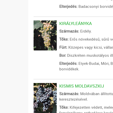
Elterjedés:
Badacsonyi borvidé
KIRÁLYLEÁNYKA
Származás:
Erdély.
Tőke:
Erős növekedésű, sűrű v
Fürt:
Közepes vagy kicsi, vállas
Bor:
Diszkréten muskotályos ill
Elterjedés:
Etyek-Budai, Móri, B
borvidékek.
KISMIS MOLDAVSZKIJ
Származás:
Moldvában állított
keresztezésével.
Tőke:
Kifejezetten védett, meleg
fagyérzékeny, rothadásra kevé