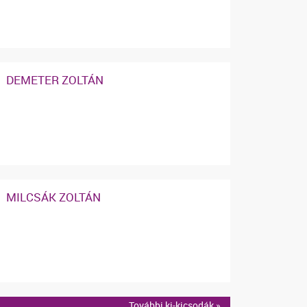
DEMETER ZOLTÁN
MILCSÁK ZOLTÁN
További ki-kicsodák »