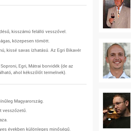
désű, kisszámú felálló vesszővel.
 ágas, közepesen tömött.
, kissé savas ízhatású. Az Egri Bikavér
 Soproni, Egri, Mátrai borvidék (de az
lható, ahol kékszőlőt termelnek).
zínűleg Magyarország.
tt vesszőzetű.
aza.
gyes években különleges minőségű.