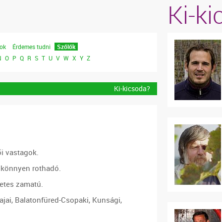
Ki-k
lok
Érdemes tudni
Szőlők
N
O
P
Q
R
S
T
U
V
W
X
Y
Z
Ki-kicsoda?
i vastagok.
 könnyen rothadó.
zetes zamatú.
jai, Balatonfüred-Csopaki, Kunsági,