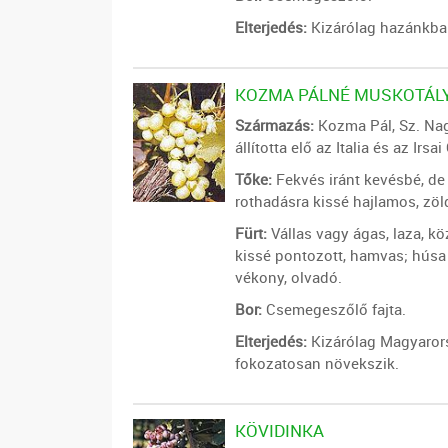
Elterjedés:
Kizárólag hazánkban
KOZMA PÁLNÉ MUSKOTÁL
Származás:
Kozma Pál, Sz. Nag
állította elő az Italia és az Irsa
Tőke:
Fekvés iránt kevésbé, de 
rothadásra kissé hajlamos, zö
Fürt:
Vállas vagy ágas, laza, k
kissé pontozott, hamvas; húsa
vékony, olvadó.
Bor:
Csemegeszőlő fajta.
Elterjedés:
Kizárólag Magyarors
fokozatosan növekszik.
KÖVIDINKA