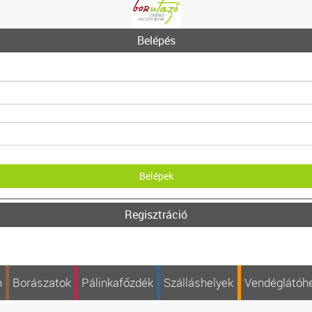
Belépés
Regisztráció
n
Borászatok
Pálinkafőzdék
Szálláshelyek
Vendéglátóh