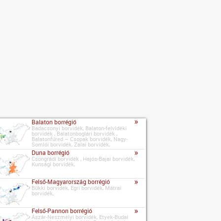
»
Balaton borrégió
Badacsonyi borvidék, Balaton-felvidéki
borvidék , Balatonboglári borvidék ,
Balatonfüred – Csopak borvidék, Nagy-
Somlói borvidék, Zalai borvidék,
»
Duna borrégió
Csongrádi borvidék , Hajós-Bajai borvidék,
Kunsági borvidék,
»
Felső-Magyarország borrégió
Bükki borvidék, Egri borvidék, Mátrai
borvidék,
»
Felső-Pannon borrégió
Ászár-Neszmélyi borvidék, Etyek-Budai