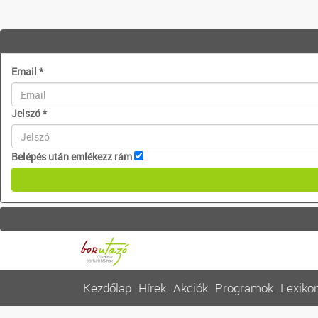
Email
*
Jelszó
*
Belépés után emlékezz rám
Kezdőlap
Hírek
Akciók
Programok
Lexiko