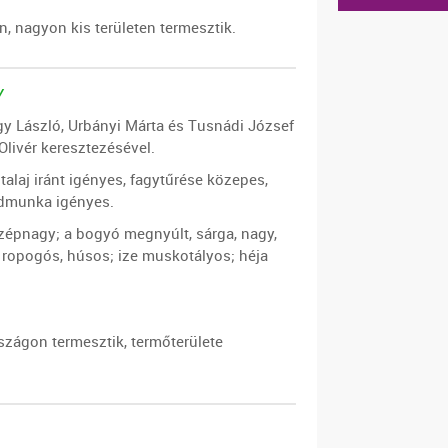
, nagyon kis területen termesztik.
Y
y László, Urbányi Márta és Tusnádi József
i Olivér keresztezésével.
talaj iránt igényes, fagytűrése közepes,
ldmunka igényes.
özépnagy; a bogyó megnyúlt, sárga, nagy,
 ropogós, húsos; ize muskotályos; héja
zágon termesztik, termőterülete