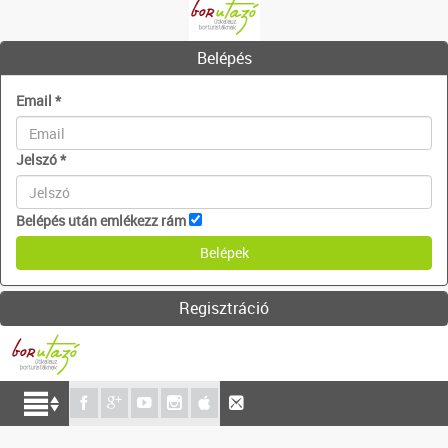
Belépés
Email
*
Jelszó
*
Belépés után emlékezz rám
Regisztráció