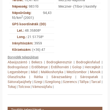
Népesség:
983 fő
Meczner- (Tibor-) kastély
Népsürűség:
94,43
2
fő/km
(2001)
GPS koordináták (DD)
Lat.:
48.35808º
Long.:
21.51758º
Irányítószám:
3959
Körzetszám:
(+36) 47
Borvidék települései
Abaújszántó
|
Bekecs
|
Bodrogkeresztúr
|
Bodrogkisfalud
|
Bodrogolaszi
|
Erdőbénye
|
Erdőhorváti
|
Golop
|
Hercegkút
|
Legyesbénye
|
Mád
|
Makkoshotyka
|
Mezőzombor
|
Monok
|
Olaszliszka
|
Rátka
|
Sárazsadány
|
Sárospatak
|
Sátoraljaújhely
|
Szegi
|
Szegilong
|
Szerencs
|
Tállya
|
Tarcal
|
Tokaj
|
Tolcsva
|
Vámosújfalu
|
További települések »