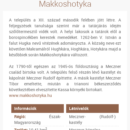
Makkoshotyka
A település a XII. század második felében jött létre. A
feljegyzések tanulsága szerint már a tatárjárás idején
szőlőtermesztő vidék volt. A helyi lakosok a tatárok elől a
borospincékben kerestek menedéket. 1262-ben V. István a
falut Hugka nevű vitézének adományozta. A község neve ezt
követően Makramálról Hughkára, Hoghkára, Hotykára majd a
későbbiek során Makkoshotykára változott.
Az 1790-től egészen az 1945-ös földosztásig a Meczner
család birtoka volt. A település felső részén lévő kastélyt és
kápolnát Meczner Rudolf építtette. A másik kastélyt Meczner
Tibor emeltette, miután a trianoni békeszerződés
következtében elveszítette Kassa környéki birtokait.
www.makkoshotyka.hu
Információk
Látnivalók
Régió:
Észak-
Meczner- (Rudolf-)
Magyarország
kastély
2
Terület:
10,41 km
Meczner-kápolna