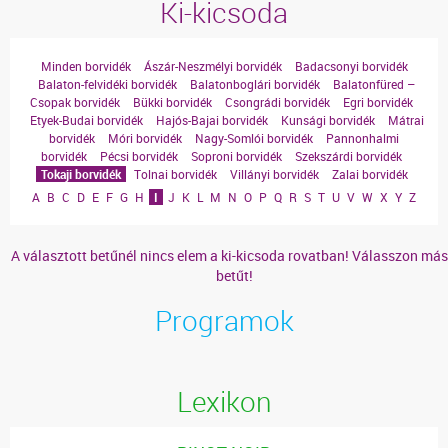
Ki-kicsoda
Minden borvidék
Ászár-Neszmélyi borvidék
Badacsonyi borvidék
Balaton-felvidéki borvidék
Balatonboglári borvidék
Balatonfüred –
Csopak borvidék
Bükki borvidék
Csongrádi borvidék
Egri borvidék
Etyek-Budai borvidék
Hajós-Bajai borvidék
Kunsági borvidék
Mátrai
borvidék
Móri borvidék
Nagy-Somlói borvidék
Pannonhalmi
borvidék
Pécsi borvidék
Soproni borvidék
Szekszárdi borvidék
Tokaji borvidék
Tolnai borvidék
Villányi borvidék
Zalai borvidék
A
B
C
D
E
F
G
H
I
J
K
L
M
N
O
P
Q
R
S
T
U
V
W
X
Y
Z
A választott betűnél nincs elem a ki-kicsoda rovatban! Válasszon más
betűt!
Programok
Lexikon