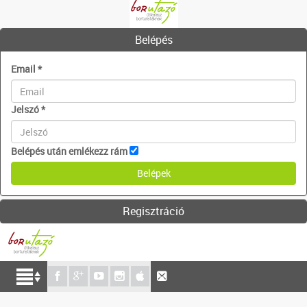
Belépés
Email
*
Jelszó
*
Belépés után emlékezz rám
Regisztráció