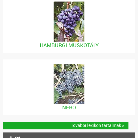
HAMBURGI MUSKOTÁLY
NERO
További lexikon tartalmak »