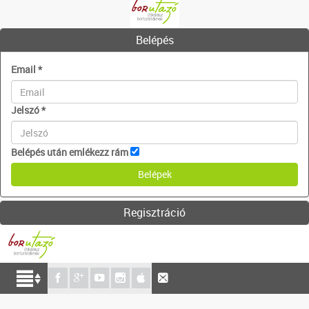
Belépés
Email
*
Jelszó
*
Belépés után emlékezz rám
Regisztráció