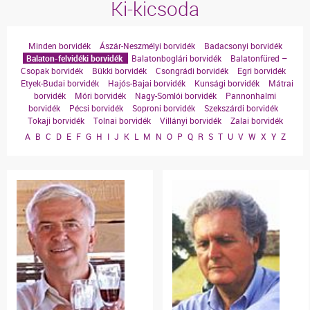
Ki-kicsoda
Minden borvidék
Ászár-Neszmélyi borvidék
Badacsonyi borvidék
Balaton-felvidéki borvidék
Balatonboglári borvidék
Balatonfüred –
Csopak borvidék
Bükki borvidék
Csongrádi borvidék
Egri borvidék
Etyek-Budai borvidék
Hajós-Bajai borvidék
Kunsági borvidék
Mátrai
borvidék
Móri borvidék
Nagy-Somlói borvidék
Pannonhalmi
borvidék
Pécsi borvidék
Soproni borvidék
Szekszárdi borvidék
Tokaji borvidék
Tolnai borvidék
Villányi borvidék
Zalai borvidék
A
B
C
D
E
F
G
H
I
J
K
L
M
N
O
P
Q
R
S
T
U
V
W
X
Y
Z