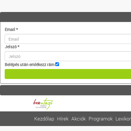
Email
*
Jelszó
*
Belépés után emlékezz rám
Kezdőlap
Hírek
Akciók
Programok
Lexiko