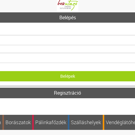
Belépés
Regisztráció
n
Borászatok
Pálinkafőzdék
Szálláshelyek
Vendéglátóh