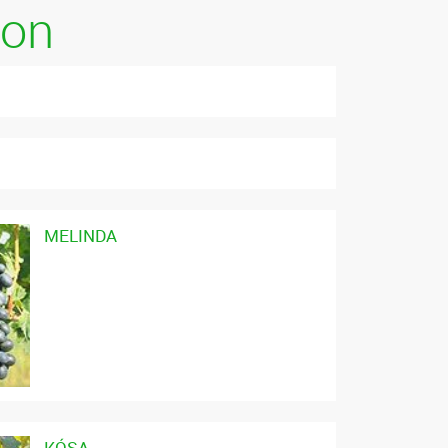
kon
MELINDA
KÓSA