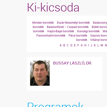
Ki-kicsoda
Minden borvidék
Ászár-Neszmélyi borvidék
Badacsony
borvidék
Balatonfüred – Csopak borvidék
Bükki borvi
borvidék
Hajós-Bajai borvidék
Kunsági borvidék
Mát
Pannonhalmi borvidék
Pécsi borvidék
Soproni borv
borvidék
Villányi borv
A
B
C
D
E
F
G
H
I
J
K
L
M
BUSSAY LÁSZLÓ, DR.
Programok