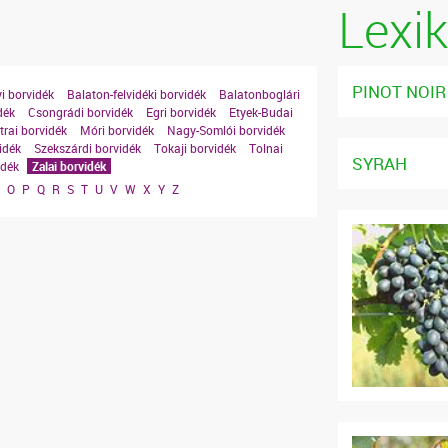
Lexi
PINOT NOIR
i borvidék
Balaton-felvidéki borvidék
Balatonboglári
dék
Csongrádi borvidék
Egri borvidék
Etyek-Budai
rai borvidék
Móri borvidék
Nagy-Somlói borvidék
idék
Szekszárdi borvidék
Tokaji borvidék
Tolnai
SYRAH
idék
Zalai borvidék
N
O
P
Q
R
S
T
U
V
W
X
Y
Z