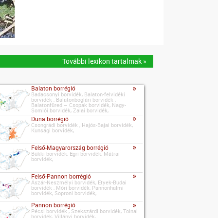
További lexikon tartalmak »
»
Balaton borrégió
Badacsonyi borvidék, Balaton-felvidéki
borvidék , Balatonboglári borvidék ,
Balatonfüred – Csopak borvidék, Nagy-
Somlói borvidék, Zalai borvidék,
»
Duna borrégió
Csongrádi borvidék , Hajós-Bajai borvidék,
Kunsági borvidék,
»
Felső-Magyarország borrégió
Bükki borvidék, Egri borvidék, Mátrai
borvidék,
»
Felső-Pannon borrégió
Ászár-Neszmélyi borvidék, Etyek-Budai
borvidék , Móri borvidék, Pannonhalmi
borvidék, Soproni borvidék,
»
Pannon borrégió
Pécsi borvidék , Szekszárdi borvidék, Tolnai
borvidék, Villányi borvidék,