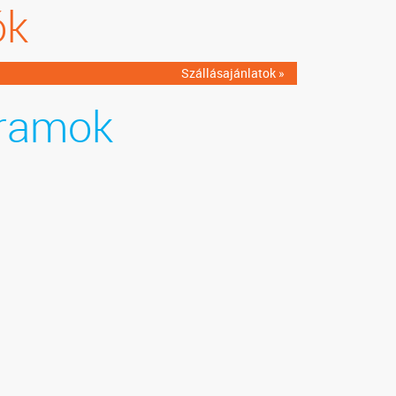
ók
Szállásajánlatok »
ramok