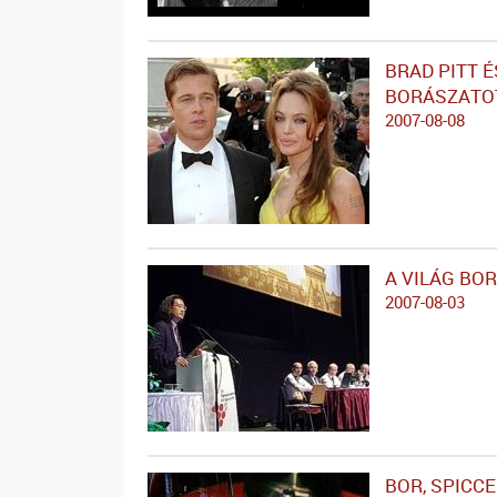
BRAD PITT É
BORÁSZATO
2007-08-08
A VILÁG BO
2007-08-03
BOR, SPICC