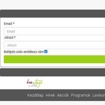
Email
*
Jelszó
*
Belépés után emlékezz rám
Kezdőlap
Hírek
Akciók
Programok
Lexiko