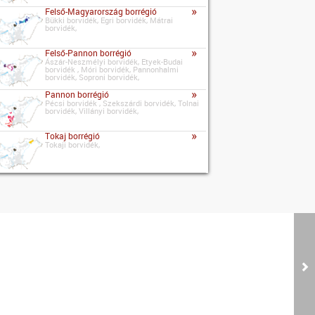
»
Felső-Magyarország borrégió
Bükki borvidék, Egri borvidék, Mátrai
borvidék,
»
Felső-Pannon borrégió
Ászár-Neszmélyi borvidék, Etyek-Budai
borvidék , Móri borvidék, Pannonhalmi
borvidék, Soproni borvidék,
»
Pannon borrégió
Pécsi borvidék , Szekszárdi borvidék, Tolnai
borvidék, Villányi borvidék,
»
Tokaj borrégió
Tokaji borvidék,