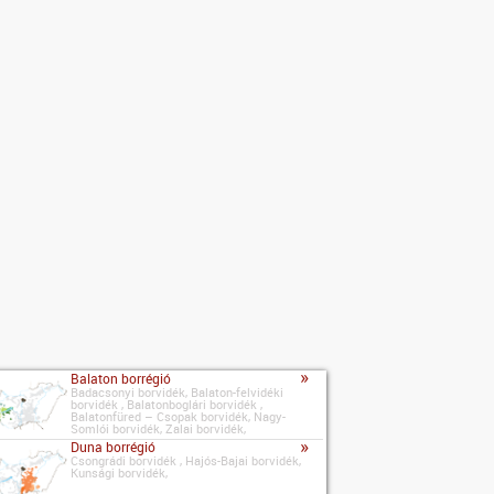
»
Balaton borrégió
Badacsonyi borvidék, Balaton-felvidéki
borvidék , Balatonboglári borvidék ,
Balatonfüred – Csopak borvidék, Nagy-
Somlói borvidék, Zalai borvidék,
»
Duna borrégió
Csongrádi borvidék , Hajós-Bajai borvidék,
Kunsági borvidék,