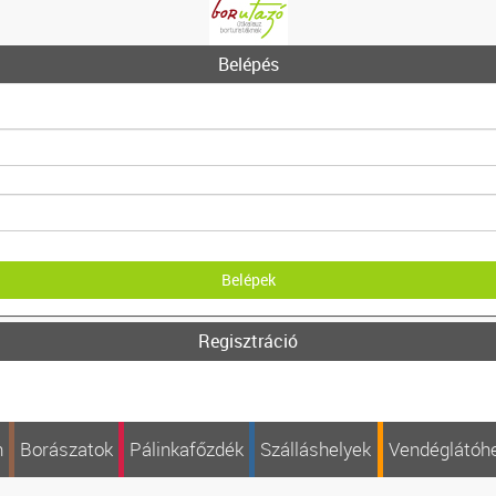
Belépés
Regisztráció
n
Borászatok
Pálinkafőzdék
Szálláshelyek
Vendéglátóh