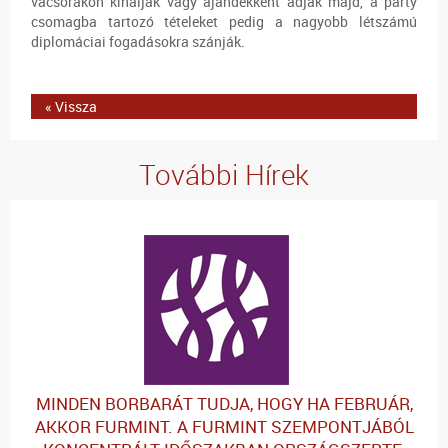
vacsorákon kínálják vagy ajándékként adják majd, a party
csomagba tartozó tételeket pedig a nagyobb létszámú
diplomáciai fogadásokra szánják.
« Vissza
További Hírek
MINDEN BORBARÁT TUDJA, HOGY HA FEBRUÁR,
AKKOR FURMINT. A FURMINT SZEMPONTJÁBÓL