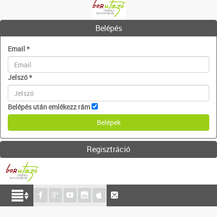
Belépés
Email
*
Jelszó
*
Belépés után emlékezz rám
Regisztráció