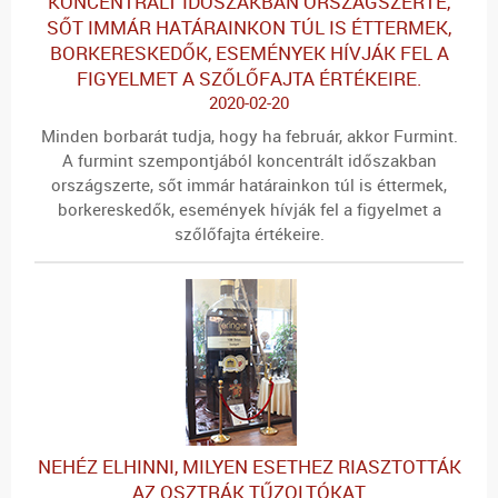
KONCENTRÁLT IDŐSZAKBAN ORSZÁGSZERTE,
SŐT IMMÁR HATÁRAINKON TÚL IS ÉTTERMEK,
BORKERESKEDŐK, ESEMÉNYEK HÍVJÁK FEL A
FIGYELMET A SZŐLŐFAJTA ÉRTÉKEIRE.
2020-02-20
Minden borbarát tudja, hogy ha február, akkor Furmint.
A furmint szempontjából koncentrált időszakban
országszerte, sőt immár határainkon túl is éttermek,
borkereskedők, események hívják fel a figyelmet a
szőlőfajta értékeire.
NEHÉZ ELHINNI, MILYEN ESETHEZ RIASZTOTTÁK
AZ OSZTRÁK TŰZOLTÓKAT