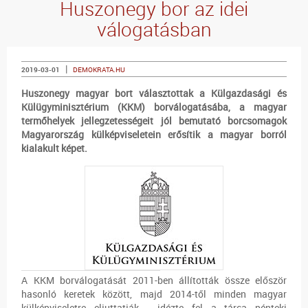
Huszonegy bor az idei
válogatásban
|
2019-03-01
DEMOKRATA.HU
Huszonegy magyar bort választottak a Külgazdasági és
Külügyminisztérium (KKM) borválogatásába, a magyar
termőhelyek jellegzetességeit jól bemutató borcsomagok
Magyarország külképviseletein erősítik a magyar borról
kialakult képet.
A KKM borválogatását 2011-ben állították össze először
hasonló keretek között, majd 2014-től minden magyar
külképviseletre eljuttatják - idézte fel a tárca pénteki