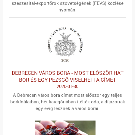
szeszesital-exportőrök szövetségének (FEVS) közlése
nyomán.
DEBRECEN VÁROS BORA - MOST ELŐSZÖR HAT
BOR ÉS EGY PEZSGŐ VISELHETI A CÍMET
2020-01-30
A Debrecen város bora címet most először egy teljes
borkínálatban, hét kategóriában ítélték oda, a díjazottak
egy évig lesznek a város borai.