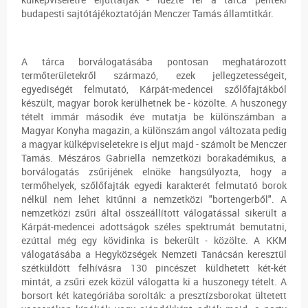
budapesti sajtótájékoztatóján Menczer Tamás államtitkár.
A tárca borválogatásába pontosan meghatározott
termőterületekről származó, ezek jellegzetességeit,
egyediségét felmutató, Kárpát-medencei szőlőfajtákból
készült, magyar borok kerülhetnek be - közölte. A huszonegy
tételt immár második éve mutatja be különszámban a
Magyar Konyha magazin, a különszám angol változata pedig
a magyar külképviseletekre is eljut majd - számolt be Menczer
Tamás. Mészáros Gabriella nemzetközi borakadémikus, a
borválogatás zsűrijének elnöke hangsúlyozta, hogy a
termőhelyek, szőlőfajták egyedi karakterét felmutató borok
nélkül nem lehet kitűnni a nemzetközi "bortengerből". A
nemzetközi zsűri által összeállított válogatással sikerült a
Kárpát-medencei adottságok széles spektrumát bemutatni,
ezúttal még egy kövidinka is bekerült - közölte. A KKM
válogatásába a Hegyközségek Nemzeti Tanácsán keresztül
szétküldött felhívásra 130 pincészet küldhetett két-két
mintát, a zsűri ezek közül válogatta ki a huszonegy tételt. A
borsort két kategóriába sorolták: a presztízsborokat ültetett