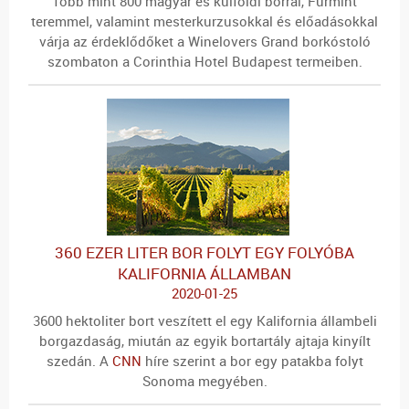
Több mint 800 magyar és külföldi borral, Furmint
teremmel, valamint mesterkurzusokkal és előadásokkal
várja az érdeklődőket a Winelovers Grand borkóstoló
szombaton a Corinthia Hotel Budapest termeiben.
360 EZER LITER BOR FOLYT EGY FOLYÓBA
KALIFORNIA ÁLLAMBAN
2020-01-25
3600 hektoliter bort veszített el egy Kalifornia állambeli
borgazdaság, miután az egyik bortartály ajtaja kinyílt
szedán. A
CNN
híre szerint a bor egy patakba folyt
Sonoma megyében.