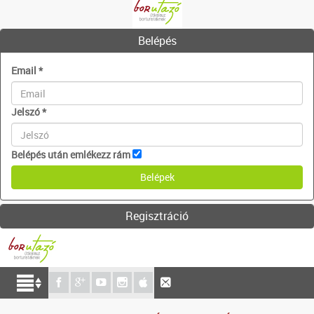
Belépés
Email
*
Jelszó
*
Belépés után emlékezz rám
Regisztráció