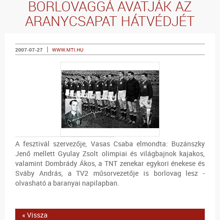
BORLOVAGGÁ AVATJÁK AZ
ARANYCSAPAT HÁTVÉDJÉT
|
2007-07-27
WWW.MTI.HU
A fesztivál szervezője, Vasas Csaba elmondta: Buzánszky
Jenő mellett Gyulay Zsolt olimpiai és világbajnok kajakos,
valamint Dombrády Ákos, a TNT zenekar egykori énekese és
Sváby András, a TV2 műsorvezetője is borlovag lesz -
olvasható a baranyai napilapban.
« Vissza