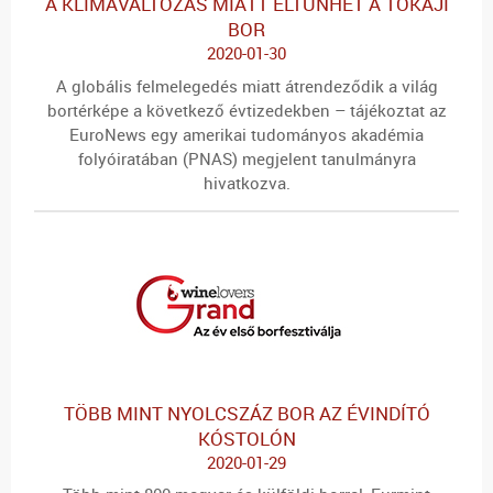
A KLÍMAVÁLTOZÁS MIATT ELTŰNHET A TOKAJI
BOR
2020-01-30
A globális felmelegedés miatt átrendeződik a világ
bortérképe a következő évtizedekben – tájékoztat az
EuroNews egy amerikai tudományos akadémia
folyóiratában (PNAS) megjelent tanulmányra
hivatkozva.
TÖBB MINT NYOLCSZÁZ BOR AZ ÉVINDÍTÓ
KÓSTOLÓN
2020-01-29