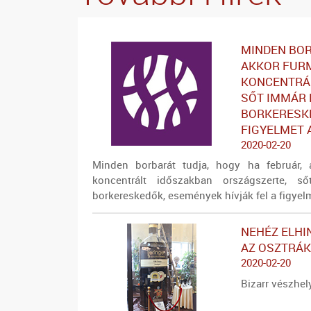
MINDEN BOR
AKKOR FURM
KONCENTRÁL
SŐT IMMÁR 
BORKERESKE
FIGYELMET 
2020-02-20
Minden borbarát tudja, hogy ha február, 
koncentrált időszakban országszerte, s
borkereskedők, események hívják fel a figyelme
NEHÉZ ELHI
AZ OSZTRÁK
2020-02-20
Bizarr vészhel