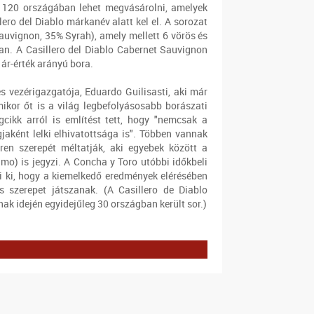
y 120 országában lehet megvásárolni, amelyek
llero del Diablo márkanév alatt kel el. A sorozat
uvignon, 35% Syrah), amely mellett 6 vörös és
tban. A Casillero del Diablo Cabernet Sauvignon
 ár-érték arányú bora.
s vezérigazgatója, Eduardo Guilisasti, aki már
mikor őt is a világ legbefolyásosabb borászati
gcikk arról is említést tett, hogy "nemcsak a
jaként lelki elhivatottsága is". Többen vannak
rren szerepét méltatják, aki egyebek között a
mo) is jegyzi. A Concha y Toro utóbbi időkbeli
li ki, hogy a kiemelkedő eredmények elérésében
s szerepet játszanak. (A Casillero de Diablo
ak idején egyidejűleg 30 országban került sor.)