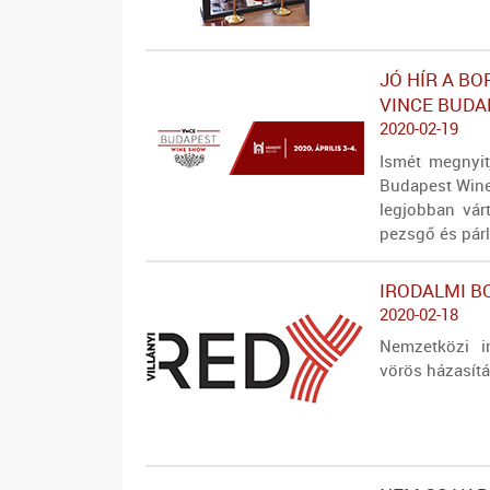
JÓ HÍR A BO
VINCE BUDA
2020-02-19
Ismét megnyit
Budapest Wine
legjobban vár
pezsgő és párl
IRODALMI B
2020-02-18
Nemzetközi i
vörös házasítá