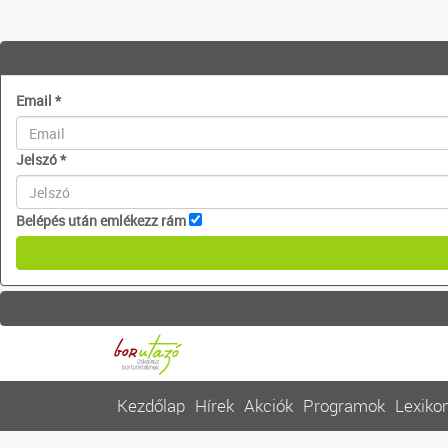
Email
*
Jelszó
*
Belépés után emlékezz rám
Kezdőlap
Hírek
Akciók
Programok
Lexiko