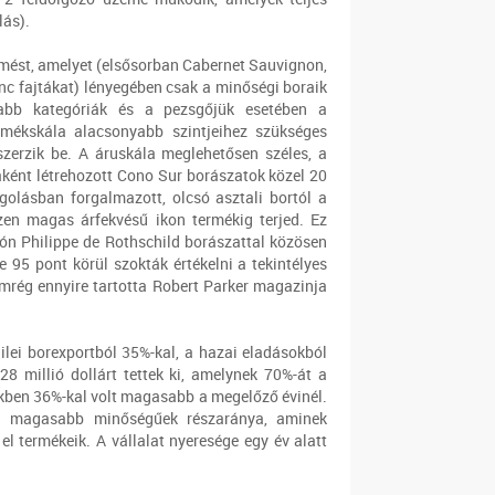
lás).
ermést, amelyet (elsősorban Cabernet Sauvignon,
c fajtákat) lényegében csak a minőségi boraik
sabb kategóriák és a pezsgőjük esetében a
ermékskála alacsonyabb szintjeihez szükséges
zerzik be. A áruskála meglehetősen széles, a
aként létrehozott Cono Sur borászatok közel 20
lásban forgalmazott, olcsó asztali bortól a
szen magas árfekvésű ikon termékig terjed. Ez
ón Philippe de Rothschild borászattal közösen
re 95 pont körül szokták értékelni a tekintélyes
emrég ennyire tartotta Robert Parker magazinja
ilei borexportból 35%-kal, a hazai eladásokból
28 millió dollárt tettek ki, amelynek 70%-át a
tékben 36%-kal volt magasabb a megelőző évinél.
t a magasabb minőségűek részaránya, aminek
el termékeik. A vállalat nyeresége egy év alatt