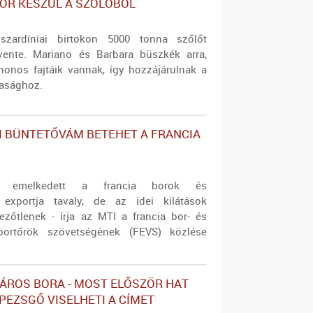
OR KÉSZÜL A SZŐLŐBŐL
szardíniai birtokon 5000 tonna szőlőt
vente. Mariano és Barbara büszkék arra,
onos fajtáik vannak, így hozzájárulnak a
asághoz.
I BÜNTETŐVÁM BETEHET A FRANCIA
tre emelkedett a francia borok és
k exportja tavaly, de az idei kilátások
ezőtlenek - írja az MTI a francia bor- és
exportőrök szövetségének (FEVS) közlése
ÁROS BORA - MOST ELŐSZÖR HAT
 PEZSGŐ VISELHETI A CÍMET