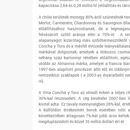
kapacitása 2,64 és 0,28 millió hl (előállítás és táro
A chilei területek mintegy 80%-áról szüretelnek t
Merlot, Carmenére, Chardonnay és Sauvignon Blan
előállításához hasznosítanak, de a legmaga
felvásárolt szőlő aránya eléri a 70%-ot . A t
alapanyagot kizárólag más szőlőtermesztőktől s
Concha y Toro és a másfél évtizede leányvállalat
márkával dolgoznak, amelyek a dobozos csomago
néhány száz kartonnyi tételben előállított, egé
utóbbi az Almaviva márka, amelyet a francia Bar
1997-ben alapított pincészet állít elő és többnyi
nemzetközi szaklapok ( a 2003-as évjáratbelit n
is).
A Vina Concha y Toro az elmúlt évben a teljes ch
30%-kal részesedett. A cég bevételei 2007-ben 5
kivitel adta. Ez tavaly mennyiségben 28%-kal, ér
A külföldön értékesített borok esetében nőt
következtében átlagosan 7%-kal jobb áron keltek 
megduplázódott és közel 35 millió dollárt ért el.