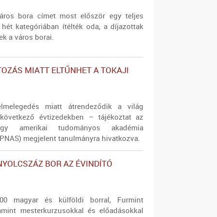
áros bora címet most először egy teljes
 hét kategóriában ítélték oda, a díjazottak
ek a város borai.
TOZÁS MIATT ELTŰNHET A TOKAJI
elmelegedés miatt átrendeződik a világ
 következő évtizedekben – tájékoztat az
gy amerikai tudományos akadémia
 (PNAS) megjelent tanulmányra hivatkozva.
NYOLCSZÁZ BOR AZ ÉVINDÍTÓ
0 magyar és külföldi borral, Furmint
amint mesterkurzusokkal és előadásokkal