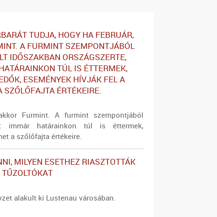
BARÁT TUDJA, HOGY HA FEBRUÁR,
INT. A FURMINT SZEMPONTJÁBÓL
T IDŐSZAKBAN ORSZÁGSZERTE,
HATÁRAINKON TÚL IS ÉTTERMEK,
DŐK, ESEMÉNYEK HÍVJÁK FEL A
A SZŐLŐFAJTA ÉRTÉKEIRE.
akkor Furmint. A furmint szempontjából
őt immár határainkon túl is éttermek,
t a szőlőfajta értékeire.
NNI, MILYEN ESETHEZ RIASZTOTTÁK
 TŰZOLTÓKAT
yzet alakult ki Lustenau városában.