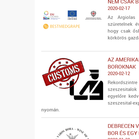
NEM CSAK B
2020-02-17
Az Argiolas 
szüretelnek é
hogy csak ősh
körkörös gazd
AZ AMERIKA
BOROKNAK
2020-02-12
Rekordszin
szeszesitalo
egyelőre kedv
szeszesital-
nyomán.
DEBRECEN V
BOR ÉS EGY