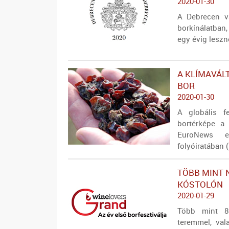
2020-01-30
A Debrecen v
borkínálatban,
egy évig leszn
A KLÍMAVÁL
BOR
2020-01-30
A globális f
bortérképe a
EuroNews e
folyóiratában
TÖBB MINT 
KÓSTOLÓN
2020-01-29
Több mint 80
teremmel, val