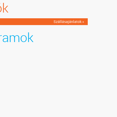
ók
Szállásajánlatok »
ramok