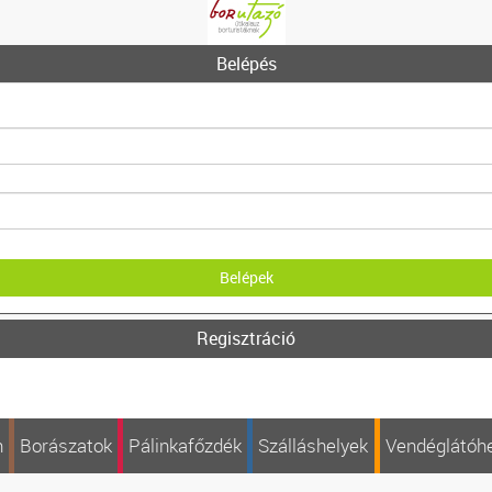
Belépés
Regisztráció
n
Borászatok
Pálinkafőzdék
Szálláshelyek
Vendéglátóh