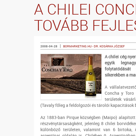
A CHILEI CON
TOVÁBB FEJLE
|
2008-04-28
BORMARKETING.HU - DR. KOSÁRKA JÓZSEF
A chilei cég ny
egyik legnag
folytatódását
sikerekben a mar
A vállalatvezet
Concha y Toro b
területek vásár
(Tavaly főleg a feldolgozói és tárolói kapacitások b
Az 1883-ban Pirque községben (Maipo) alapítot
részvénytársaságként, jelenleg 8 chilei borvidék
különböző területen, valamint van 6 birtoka
argentínai oldalán is. Chilében 9, Argentínába