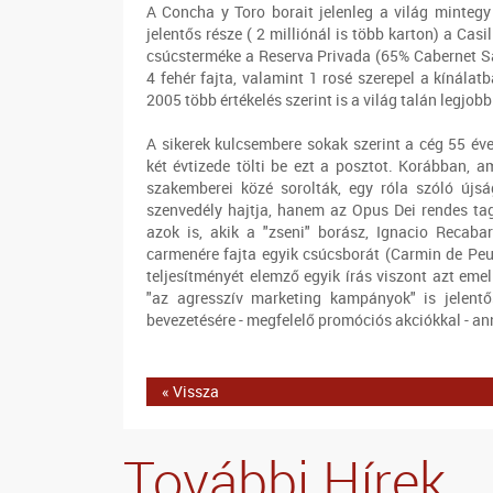
A Concha y Toro borait jelenleg a világ minteg
jelentős része ( 2 milliónál is több karton) a Casi
csúcsterméke a Reserva Privada (65% Cabernet Sa
4 fehér fajta, valamint 1 rosé szerepel a kínála
2005 több értékelés szerint is a világ talán legjobb
A sikerek kulcsembere sokak szerint a cég 55 éve
két évtizede tölti be ezt a posztot. Korábban, a
szakemberei közé sorolták, egy róla szóló újsá
szenvedély hajtja, hanem az Opus Dei rendes tag
azok is, akik a "zseni" borász, Ignacio Recaba
carmenére fajta egyik csúcsborát (Carmin de Peu
teljesítményét elemző egyik írás viszont azt eme
"az agresszív marketing kampányok" is jelentő
bevezetésére - megfelelő promóciós akciókkal - ann
« Vissza
További Hírek