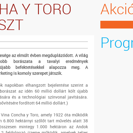
CHA Y TORO
Akci
SZT
Prog
eresége az elmúlt évben megduplázódott. A világ
yobb borászata a tavalyi eredmények
 újabb befektetésekkel alapozza meg. A
keting is komoly szerepet játszik.
ők napokban elhangzott bejelentése szerint a
orászat az idén 60 millió dollárt költ újabb
lására és a technológiai színvonal javítására.
ővítésére fordított 64 millió dollárt.)
t Vina Concha y Toro, amely 1922 óta működik
en 6.800 hektárnyi szőlőt tart művelés alatt 38
, összesen mintegy 1.000 hektáron az Andok
n 2 feldolgozó üzeme működik, amelyek teljes