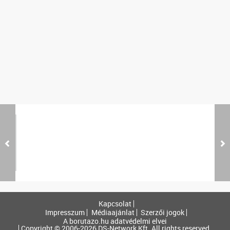
Kapcsolat
Impresszum
Médiaajánlat
Szerzői jogok
A borutazo.hu adatvédelmi elvei
Copyright © 2006-2026 DS-Network Kft. All rights reserved