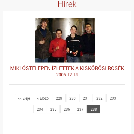
Hírek
MIKLÓSTELEPEN ÍZLETTEK A KISKŐRÖSI ROSÉK
2006-12-14
<< Eleje
< Előző
229
230
231
232
233
234
235
236
237
238