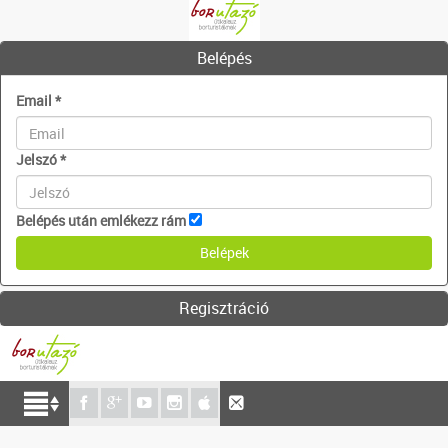
Belépés
Email
*
Jelszó
*
Belépés után emlékezz rám
Regisztráció