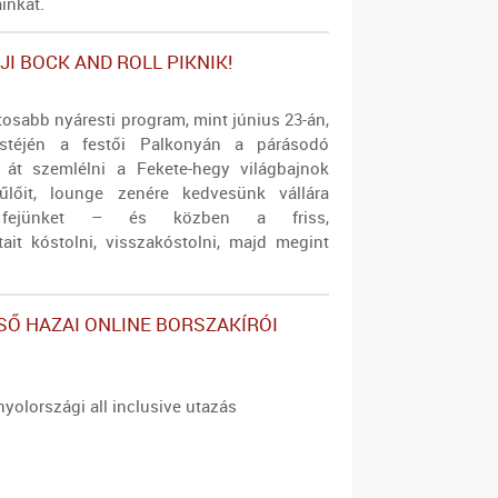
inkat.
I BOCK AND ROLL PIKNIK!
osabb nyáresti program, mint június 23-án,
estéjén a festői Palkonyán a párásodó
 át szemlélni a Fekete-hegy világbajnok
űlőit, lounge zenére kedvesünk vállára
 fejünket – és közben a friss,
it kóstolni, visszakóstolni, majd megint
LSŐ HAZAI ONLINE BORSZAKÍRÓI
nyolországi all inclusive utazás