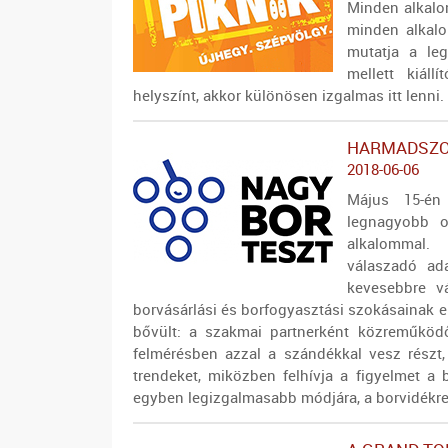
Minden alkalo
minden alkalo
mutatja a le
mellett kiáll
helyszínt, akkor különösen izgalmas itt lenni.
HARMADSZOR
2018-06-06
Május 15-én
legnagyobb o
alkalommal.
válaszadó ad
kevesebbre vá
borvásárlási és borfogyasztási szokásainak e
bővült: a szakmai partnerként közreműkö
felmérésben azzal a szándékkal vesz részt, 
trendeket, miközben felhívja a figyelmet 
egyben legizgalmasabb módjára, a borvidékre 