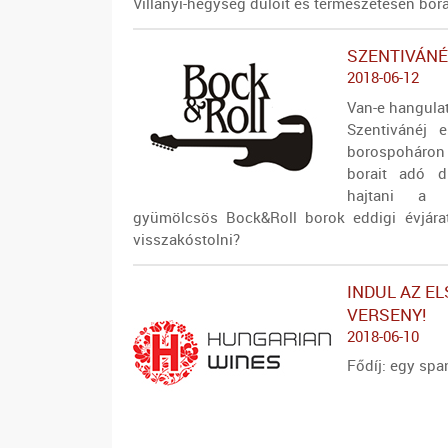
Villányi-hegység dűlőit és természetesen bora
SZENTIVÁNÉJ
2018-06-12
Van-e hangulat
Szentivánéj 
borospoháron
borait adó d
hajtani a
gyümölcsös Bock&Roll borok eddigi évjárata
visszakóstolni?
INDUL AZ E
VERSENY!
2018-06-10
Fődíj: egy spa