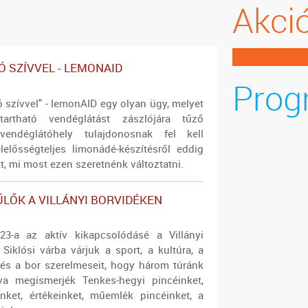
Akci
Ó SZÍVVEL - LEMONAID
Prog
 szívvel" - lemonAID egy olyan ügy, melyet
artható vendéglátást zászlójára tűző
endéglátóhely tulajdonosnak fel kell
elelősségteljes limonádé-készítésről eddig
t, mi most ezen szeretnénk változtatni.
LŐK A VILLÁNYI BORVIDÉKEN
23-a az aktív kikapcsolódásé a Villányi
Siklósi várba várjuk a sport, a kultúra, a
és a bor szerelmeseit, hogy három túránk
va megismerjék Tenkes-hegyi pincéinket,
inket, értékeinket, műemlék pincéinket, a