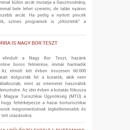
mmal külön arcát mutatja a Gasztrosétány,
mmal bele lehet szeretni, de talán nyáron
gszebb arcát. Ha pedig a nyitott pincék
ítók, színes programok is „öltöztetik” a
RA IS NAGY BOR TESZT
 elindult a Nagy Bor Teszt, hazánk
nline boros felmérése, immár harmadik
 Az elmúlt két évben összesen 60.000
atait dolgozták fel a kutatók, akik nem
llalkoztak, mint az internetet használók
lemzésére. Az idei évben a kutatás fókusza
dő Magyar Turisztikai Ügynökség (MTÜ)
a
hogy feltérképezze a hazai borturisztikai
a borok megismerésének legkellemesebb és
tett utazásokra.