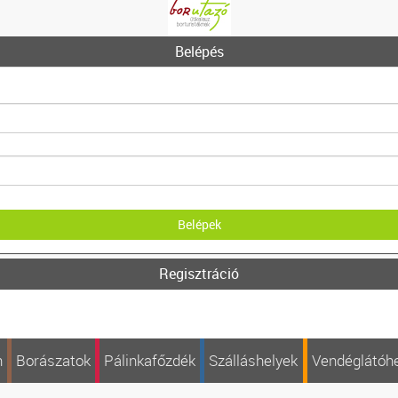
Belépés
Regisztráció
n
Borászatok
Pálinkafőzdék
Szálláshelyek
Vendéglátóh