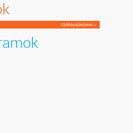
ók
Szállásajánlatok »
ramok