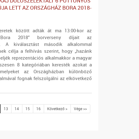
KAJ DŰLŐSZELEKTÁLT 6 PUTTONYOS
ÚJA LETT AZ ORSZÁGHÁZ BORA 2018-
eretek között adták át ma 13:00-kor az
 Bora 2018” borverseny díjait az
n. A kiválasztást második alkalommal
ek célja a felhívás szerint, hogy „hazánk
iseljék reprezentációs alkalmakkor a magyar
sszesen 8 kategóriában keresték azokat a
melyeket az Országházban különböző
kalmával fognak felszolgálni az elkövetkező
13
14
15
16
Következő >
Vége >>