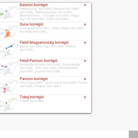
»
Balaton borrégió
Badacsonyi borvidék, Balaton-felvidéki
borvidék , Balatonboglári borvidék ,
Balatonfüred – Csopak borvidék, Nagy-
Somlói borvidék, Zalai borvidék,
»
Duna borrégió
Csongrádi borvidék , Hajós-Bajai borvidék,
Kunsági borvidék,
»
Felső-Magyarország borrégió
Bükki borvidék, Egri borvidék, Mátrai
borvidék,
»
Felső-Pannon borrégió
Ászár-Neszmélyi borvidék, Etyek-Budai
borvidék , Móri borvidék, Pannonhalmi
borvidék, Soproni borvidék,
»
Pannon borrégió
Pécsi borvidék , Szekszárdi borvidék, Tolnai
borvidék, Villányi borvidék,
»
Tokaj borrégió
Tokaji borvidék,