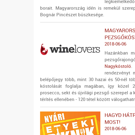
legkiemelked
borait. Magyarország idén is remekül szerepe
Bognár Pincészet büszkesége.
MAGYARORS
PEZSGŐKÓS
2018-06-06
Hazánkban mé
pezsgőrajo
Nagykóstoló
.
rendezvényt 
belépőjegy több, mint 30 hazai és 50-nél tö
kóstolását foglalja magában, így közel 2
prosecco, sekt és újvilági pezsgő szerepel 
térítés ellenében - 120 tétel között válogatha
HAGYD HÁTR
MOST!
2018-06-06