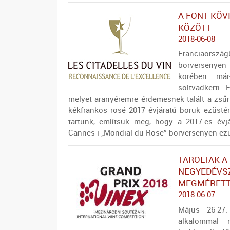
A FONT KÖVI
KÖZÖTT
2018-06-08
Franciaorszá
borversenyen
körében már
soltvadkerti 
melyet aranyéremre érdemesnek talált a zsű
kékfrankos rosé 2017 évjáratú boruk ezüsté
tartunk, említsük meg, hogy a 2017-es évj
Cannes-i „Mondial du Rose” borversenyen ezü
TAROLTAK A
NEGYEDÉVS
MEGMÉRETT
2018-06-07
Május 26-27.
alkalommal 