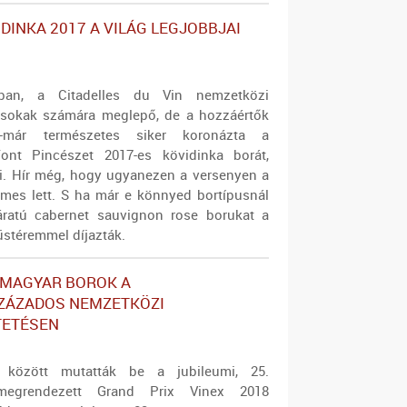
DINKA 2017 A VILÁG LEGJOBBJAI
gban, a Citadelles du Vin nemzetközi
 sokak számára meglepő, de a hozzáértők
-már természetes siker koronázta a
Font Pincészet 2017-es kövidinka borát,
ri. Hír még, hogy ugyanezen a versenyen a
rmes lett. S ha már e könnyed bortípusnál
áratú cabernet sauvignon rose borukat a
stéremmel díjazták.
 MAGYAR BOROK A
ZÁZADOS NEMZETKÖZI
ETÉSEN
 között mutatták be a jubileumi, 25.
megrendezett Grand Prix Vinex 2018