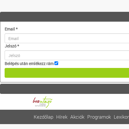
Email
*
Jelszó
*
Belépés után emlékezz rám
Kezdőlap
Hírek
Akciók
Programok
Lexiko