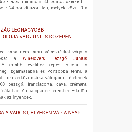
őbb - azaz minimum 83 pontot szerzett –
lt: 24 bor díjazott lett, melyek közül 3 a
ZÁG LEGNAGYOBB
TOLÓJA VÁR JÚNIUS KÖZEPÉN
g soha nem látott választékkal várja a
ngókat a
Winelovers Pezsgő Június
 A korábbi évekhez képest sikerült a
még izgalmasabbá és vonzóbbá tenni: a
bb nemzetközi márka válogatott tételeinek
00 pezsgő, franciacorta, cava, crémant,
a kínálatban. A champagne teremben – külön
tnak az ínyencek.
A A VÁROST, ETYEKEN VÁR A NYÁR