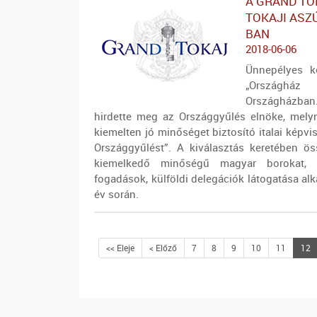
A GRAND TO
TOKAJI ASZ
BAN
2018-06-06
Ünnepélyes k
„Országház
Országházba
hirdette meg az Országgyűlés elnöke, melyn
kiemelten jó minőséget biztosító italai képv
Országgyűlést”. A kiválasztás keretében ö
kiemelkedő minőségű magyar borokat, 
fogadások, külföldi delegációk látogatása al
év során.
<< Eleje
< Előző
7
8
9
10
11
12