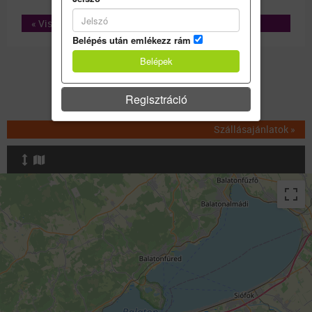
« Vissza
Belépés után emlékezz rám
Akciók
Regisztráció
Szállásajánlatok »