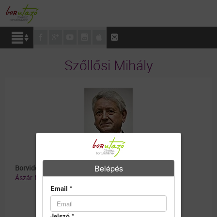
Szőllősi Mihály
Belépés
Borvidék:
Ászár-Neszmélyi borvidék
Email
*
Jelszó
*