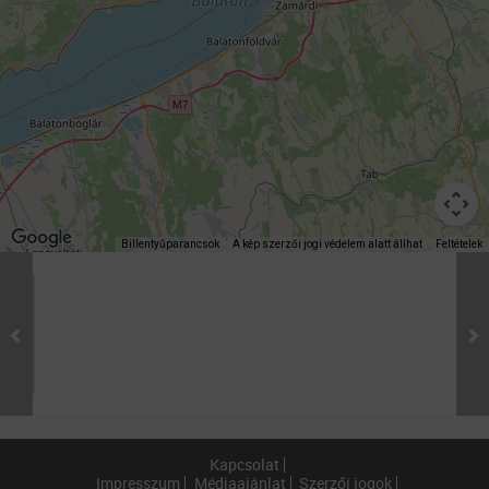
Billentyűparancsok
A kép szerzői jogi védelem alatt állhat
Feltételek
Kapcsolat
Impresszum
Médiaajánlat
Szerzői jogok