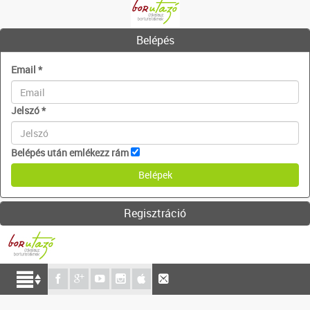
Belépés
Email
*
Jelszó
*
Belépés után emlékezz rám
Regisztráció