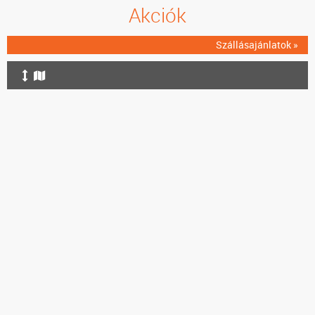
Akciók
Szállásajánlatok »