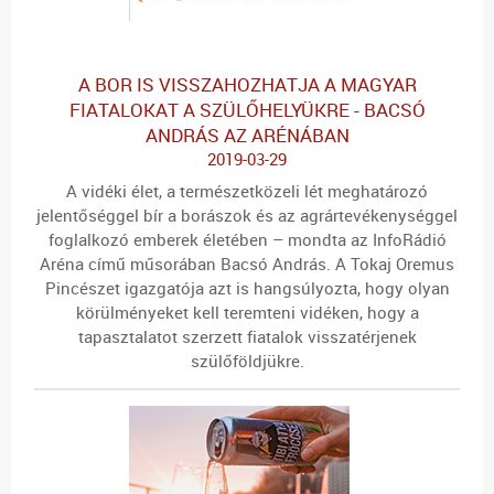
A BOR IS VISSZAHOZHATJA A MAGYAR
FIATALOKAT A SZÜLŐHELYÜKRE - BACSÓ
ANDRÁS AZ ARÉNÁBAN
2019-03-29
A vidéki élet, a természetközeli lét meghatározó
jelentőséggel bír a borászok és az agrártevékenységgel
foglalkozó emberek életében – mondta az InfoRádió
Aréna című műsorában Bacsó András. A Tokaj Oremus
Pincészet igazgatója azt is hangsúlyozta, hogy olyan
körülményeket kell teremteni vidéken, hogy a
tapasztalatot szerzett fiatalok visszatérjenek
szülőföldjükre.