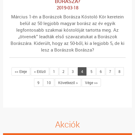
BORÁSZA?
2019-03-18
Március 1-én a Borászok Borásza Kóstoló Kör keretein
belül az 50 legjobb magyar borász az év egyik
legfontosabb szakmai kóstolóját tartotta meg. Az
„ötvenek” leadták első szavazatukat a Borászok
Borászára. Kiderült, hogy az 50-ből, ki a legjobb 5, de ki
lesz a Borászok Borásza?
<< Eleje
< Előző
1
2
3
4
5
6
7
8
9
10
Következő >
Vége >>
Akciók