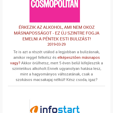
ÉRKEZIK AZ ALKOHOL, AMI NEM OKOZ
MÁSNAPOSSÁGOT - EZ ÚJ SZINTRE FOGJA
EMELNI A PÉNTEK ESTI BULIZÁST!
2019-03-29
Te is azt a részét
utálod a legjobban a bulizásnak
,
amikor reggel felkelsz és
elképesztően másnapos
vagy?
Akkor örülhetsz, mert 5 éven belül
kifejlesztik a
szintetikus alkoholt.
Ennek ugyanolyan hatása lesz,
mint a hagyományos változatának, csak a
szokásos
macsakajaj nélkül!
Kész csoda, igaz?