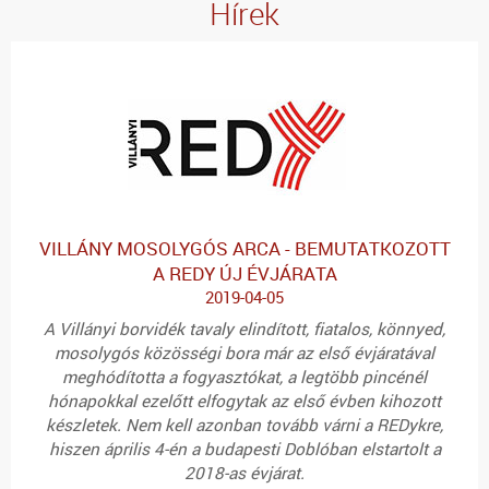
Hírek
VILLÁNY MOSOLYGÓS ARCA - BEMUTATKOZOTT
A REDY ÚJ ÉVJÁRATA
2019-04-05
A Villányi borvidék tavaly elindított, fiatalos, könnyed,
mosolygós közösségi bora már az első évjáratával
meghódította a fogyasztókat, a legtöbb pincénél
hónapokkal ezelőtt elfogytak az első évben kihozott
készletek. Nem kell azonban tovább várni a REDykre,
hiszen április 4-én a budapesti Doblóban elstartolt a
2018-as évjárat.