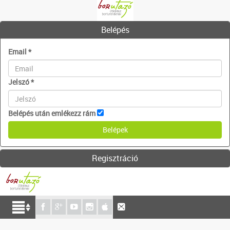
Belépés
Email
*
Jelszó
*
Belépés után emlékezz rám
Regisztráció