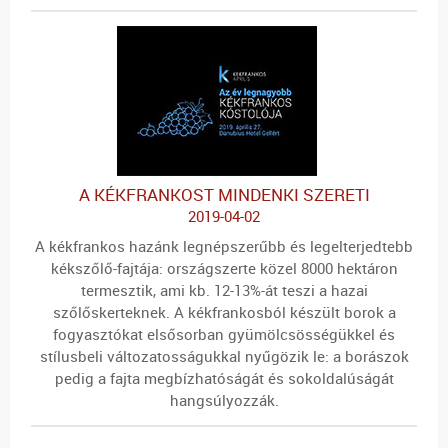
A KÉKFRANKOST MINDENKI SZERETI
2019-04-02
A kékfrankos hazánk legnépszerűbb és legelterjedtebb
kékszőlő-fajtája: országszerte közel 8000 hektáron
termesztik, ami kb. 12-13%-át teszi a hazai
szőlőskerteknek. A kékfrankosból készült borok a
fogyasztókat elsősorban gyümölcsösségükkel és
stílusbeli változatosságukkal nyűgözik le: a borászok
pedig a fajta megbízhatóságát és sokoldalúságát
hangsúlyozzák.