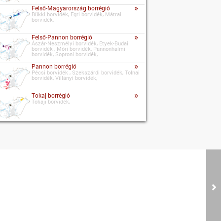
»
Felső-Magyarország borrégió
Bükki borvidék, Egri borvidék, Mátrai
borvidék,
»
Felső-Pannon borrégió
Ászár-Neszmélyi borvidék, Etyek-Budai
borvidék , Móri borvidék, Pannonhalmi
borvidék, Soproni borvidék,
»
Pannon borrégió
Pécsi borvidék , Szekszárdi borvidék, Tolnai
borvidék, Villányi borvidék,
»
Tokaj borrégió
Tokaji borvidék,