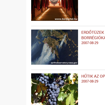
ERDŐTÜZEK 
BORRÉGIÓK
2007-08-29
HŰTIK AZ O
2007-08-29