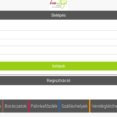
Belépés
Regisztráció
n
Borászatok
Pálinkafőzdék
Szálláshelyek
Vendéglátóh