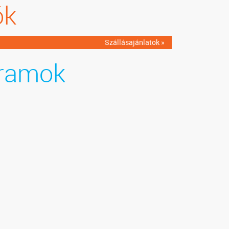
ók
Szállásajánlatok »
ramok