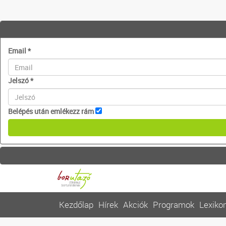
Email
*
Jelszó
*
Belépés után emlékezz rám
Kezdőlap
Hírek
Akciók
Programok
Lexiko