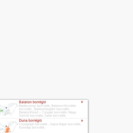
»
Balaton borrégió
Badacsonyi borvidék, Balaton-felvidéki
borvidék , Balatonboglári borvidék ,
Balatonfüred – Csopak borvidék, Nagy-
Somlói borvidék, Zalai borvidék,
»
Duna borrégió
Csongrádi borvidék , Hajós-Bajai borvidék,
Kunsági borvidék,