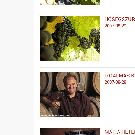
HŐSÉGSZÜR
2007-08-29
IZGALMAS B
2007-08-28
MÁR A HÉTE