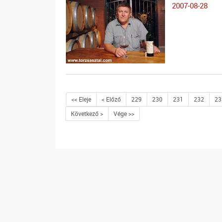
2007-08-28
<< Eleje
< Előző
229
230
231
232
23
Következő >
Vége >>