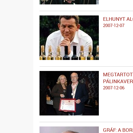
ELHUNYT AL
2007-12-07
MEGTARTOTT
PÁLINKAVE
2007-12-06
GRÁF: A BO