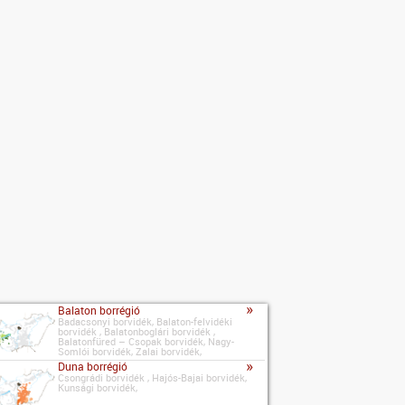
»
Balaton borrégió
Badacsonyi borvidék, Balaton-felvidéki
borvidék , Balatonboglári borvidék ,
Balatonfüred – Csopak borvidék, Nagy-
Somlói borvidék, Zalai borvidék,
»
Duna borrégió
Csongrádi borvidék , Hajós-Bajai borvidék,
Kunsági borvidék,