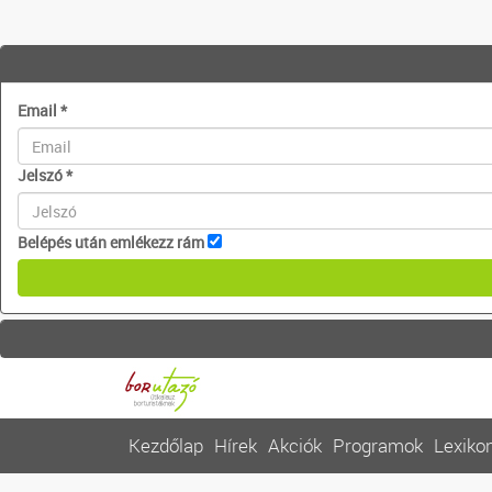
Email
*
Jelszó
*
Belépés után emlékezz rám
Kezdőlap
Hírek
Akciók
Programok
Lexiko