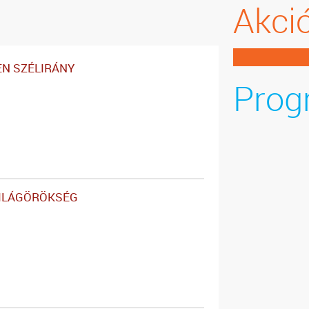
Akci
N SZÉLIRÁNY
Prog
VILÁGÖRÖKSÉG