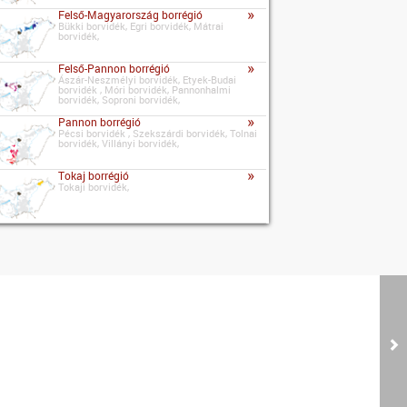
»
Felső-Magyarország borrégió
Bükki borvidék, Egri borvidék, Mátrai
borvidék,
»
Felső-Pannon borrégió
Ászár-Neszmélyi borvidék, Etyek-Budai
borvidék , Móri borvidék, Pannonhalmi
borvidék, Soproni borvidék,
»
Pannon borrégió
Pécsi borvidék , Szekszárdi borvidék, Tolnai
borvidék, Villányi borvidék,
»
Tokaj borrégió
Tokaji borvidék,