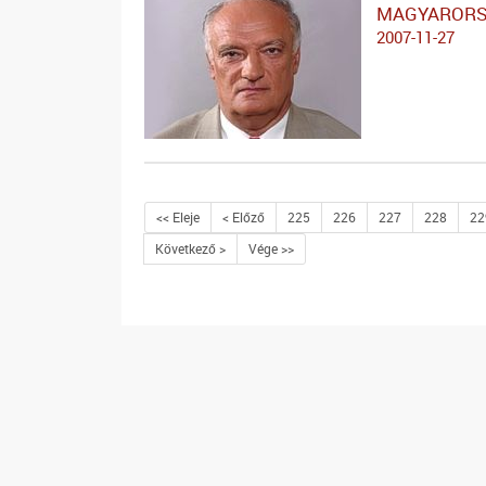
MAGYARORS
2007-11-27
<< Eleje
< Előző
225
226
227
228
22
Következő >
Vége >>