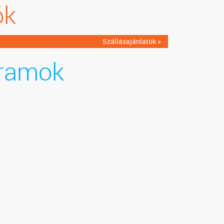
ók
Szállásajánlatok »
ramok