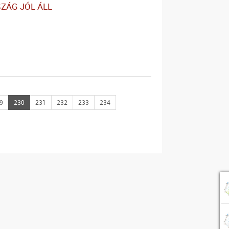
ZÁG JÓL ÁLL
9
230
231
232
233
234