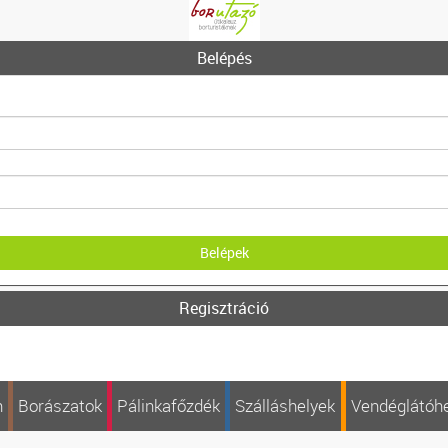
Belépés
Regisztráció
n
Borászatok
Pálinkafőzdék
Szálláshelyek
Vendéglátóh