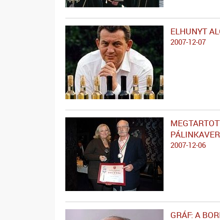
ELHUNYT AL
2007-12-07
MEGTARTOTT
PÁLINKAVE
2007-12-06
GRÁF: A BO