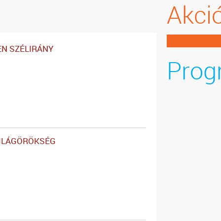
Akci
N SZÉLIRÁNY
Prog
VILÁGÖRÖKSÉG