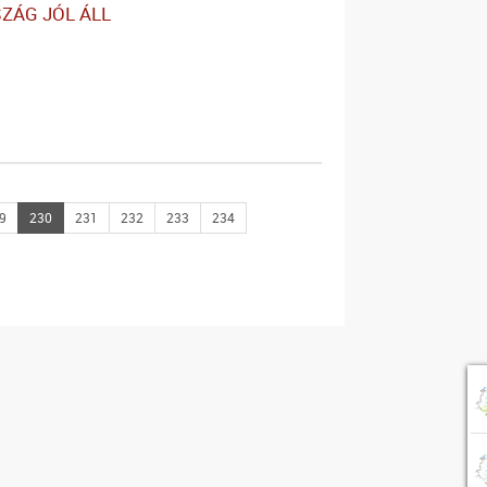
ZÁG JÓL ÁLL
9
230
231
232
233
234