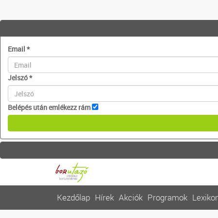
Email
*
Jelszó
*
Belépés után emlékezz rám
Kezdőlap
Hírek
Akciók
Programok
Lexiko