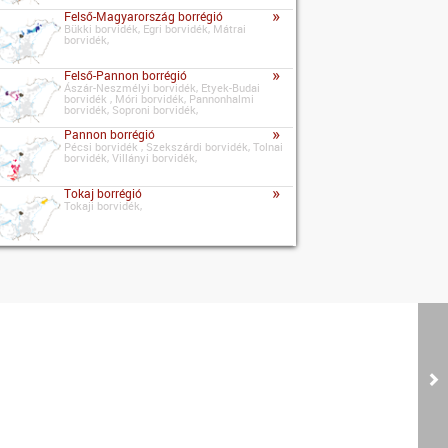
»
Felső-Magyarország borrégió
Bükki borvidék, Egri borvidék, Mátrai
borvidék,
»
Felső-Pannon borrégió
Ászár-Neszmélyi borvidék, Etyek-Budai
borvidék , Móri borvidék, Pannonhalmi
borvidék, Soproni borvidék,
»
Pannon borrégió
Pécsi borvidék , Szekszárdi borvidék, Tolnai
borvidék, Villányi borvidék,
»
Tokaj borrégió
Tokaji borvidék,