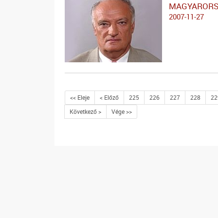
MAGYARORS
2007-11-27
<< Eleje
< Előző
225
226
227
228
22
Következő >
Vége >>