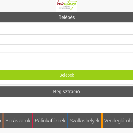
Belépés
Regisztráció
n
Borászatok
Pálinkafőzdék
Szálláshelyek
Vendéglátóh