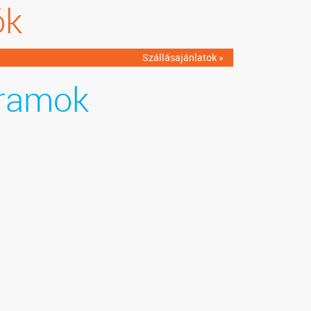
ók
Szállásajánlatok »
ramok