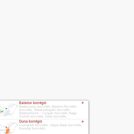
»
Balaton borrégió
Badacsonyi borvidék, Balaton-felvidéki
borvidék , Balatonboglári borvidék ,
Balatonfüred – Csopak borvidék, Nagy-
Somlói borvidék, Zalai borvidék,
»
Duna borrégió
Csongrádi borvidék , Hajós-Bajai borvidék,
Kunsági borvidék,