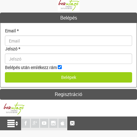
Belépés
Email
*
Jelszó
*
Belépés után emlékezz rám
Regisztráció