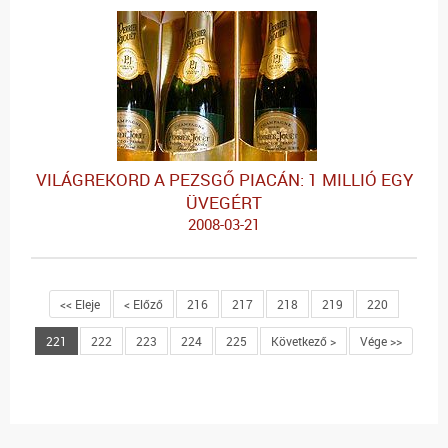
VILÁGREKORD A PEZSGŐ PIACÁN: 1 MILLIÓ EGY
ÜVEGÉRT
2008-03-21
<< Eleje
< Előző
216
217
218
219
220
221
222
223
224
225
Következő >
Vége >>