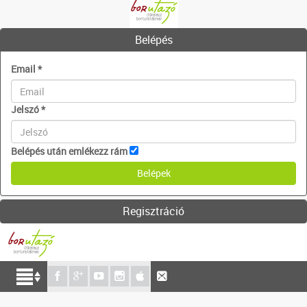
Belépés
Email
*
Jelszó
*
Belépés után emlékezz rám
Regisztráció