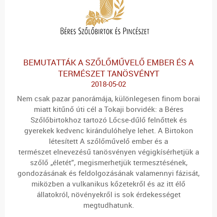
BEMUTATTÁK A SZŐLŐMŰVELŐ EMBER ÉS A
TERMÉSZET TANÖSVÉNYT
2018-05-02
Nem csak pazar panorámája, különlegesen finom borai
miatt kitűnő úti cél a Tokaji borvidék: a Béres
Szőlőbirtokhoz tartozó Lőcse-dűlő felnőttek és
gyerekek kedvenc kirándulóhelye lehet. A Birtokon
létesített A szőlőművelő ember és a
természet elnevezésű tanösvényen végigkísérhetjük a
szőlő „életét”, megismerhetjük termesztésének,
gondozásának és feldolgozásának valamennyi fázisát,
miközben a vulkanikus kőzetekről és az itt élő
állatokról, növényekről is sok érdekességet
megtudhatunk.