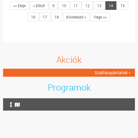
<< Eleje
< Előző
9
10
11
12
13
14
15
16
17
18
Következő >
Vége >>
Akciók
Szállásajánlatok »
Programok