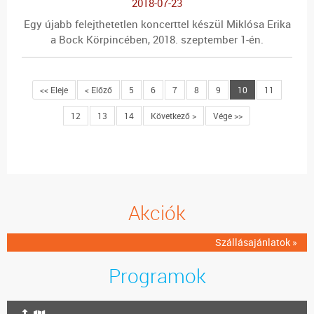
2018-07-23
Egy újabb felejthetetlen koncerttel készül Miklósa Erika
a Bock Körpincében, 2018. szeptember 1-én.
<< Eleje
< Előző
5
6
7
8
9
10
11
12
13
14
Következő >
Vége >>
Akciók
Szállásajánlatok »
Programok