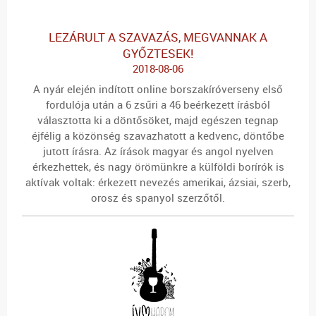
LEZÁRULT A SZAVAZÁS, MEGVANNAK A
GYŐZTESEK!
2018-08-06
A nyár elején indított online borszakíróverseny első
fordulója után a 6 zsűri a
46 beérkezett
írásból
választotta ki a döntősöket, majd egészen
tegnap
éjfélig
a közönség szavazhatott a kedvenc, döntőbe
jutott írásra. Az írások magyar és angol nyelven
érkezhettek, és nagy örömünkre a külföldi borírók is
aktívak voltak: érkezett nevezés
amerikai, ázsiai, szerb,
orosz és spanyol
szerzőtől.