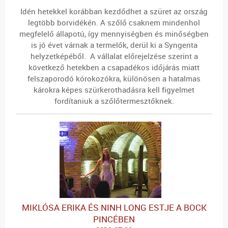
Idén hetekkel korábban kezdődhet a szüret az ország
legtöbb borvidékén. A szőlő csaknem mindenhol
megfelelő állapotú, így mennyiségben és minőségben
is jó évet várnak a termelők, derül ki a Syngenta
helyzetképéből. A vállalat előrejelzése szerint a
következő hetekben a csapadékos időjárás miatt
felszaporodó kórokozókra, különösen a hatalmas
károkra képes szürkerothadásra kell figyelmet
fordítaniuk a szőlőtermesztőknek.
MIKLÓSA ERIKA ÉS NINH LONG ESTJE A BOCK
PINCÉBEN