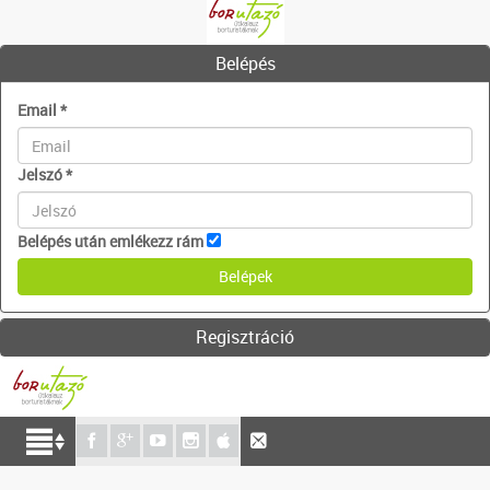
Belépés
Email
*
Jelszó
*
Belépés után emlékezz rám
Regisztráció